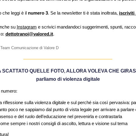
 che leggi è il
numero 3
. Se la newsletter ti è stata inoltrata,
iscriviti
anche su
Instagram
e s
crivici mandandoci suggerimenti, spunti, racco
zzo:
dettotranoi@valored.it
.
l Team Comunicazione di Valore D
A SCATTATO QUELLE FOTO, ALLORA VOLEVA CHE GIRA
parliamo di violenza digitale
 n
umero:
 riflessione sulla violenza digitale e sul perché sia così pervasiva: p
nto poco ne sappiamo dal punto di vista legale per arrivare a parlare 
senso e del ruolo
dell’educazione nel prevenirla e contrastarla
ome sempre i nostri consigli di ascolto, lettura e visione sul tema
tura!