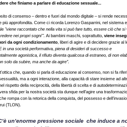
edere che finiamo a parlare di educazione sessuale...
sito di consenso – dentro e fuori dal mondo digitale – si rende neces
ne più approfondita. Come ci ricorda Lorenzo Gasparrini, nel sistema 
ale
"
viene raccontato che nella vita si può fare tutto, essere ciò che si 
credere nei propri sogni'".
Ai bambini maschi, soprattutto,
viene inseg
uori da ogni condizionamento
, liberi di agire e di decidere grazie al l
 in una società performativa, piena di desideri di successo e
almente agonistica, il rifiuto diventa qualcosa di estraneo, di non elab
 non solo da subire, ma anche da agire”.
t'ottica che, quando si parla di educazione al consenso, non si fa rife
 sessualità, ma a ogni interazione, alla capacità di stare insieme ad alt
l rispetto della reciprocità, della libertà di scelta
e di autodeterminaz
 vera sfida per la nostra società sta dunque nell’agire una
trasformazi
 che rompa con la retorica della conquista, del possesso e dell’invasio
rui
(TLON).
C'è un'enorme pressione sociale
che induce a n