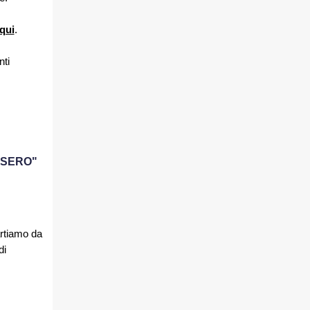
 qui
.
nti
SSERO"
artiamo da
di