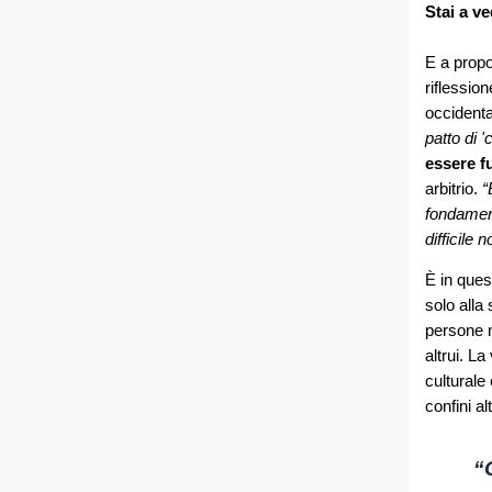
Stai a v
E a propo
riflessio
occident
patto di '
essere f
arbitrio.
“E
fondament
difficile
È in ques
solo alla
persone ne
altrui. La
culturale
confini alt
“