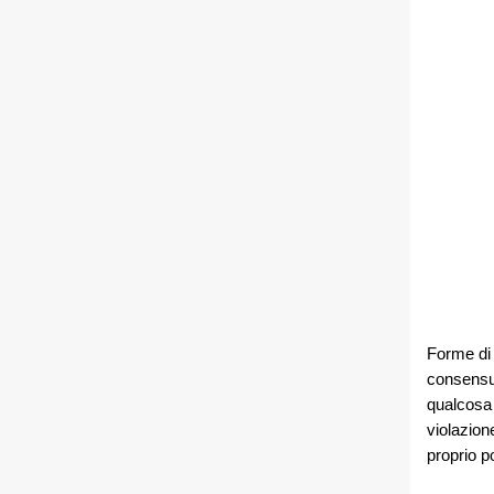
Forme di
consensua
qualcosa 
violazion
proprio p