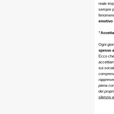
reale imp
sempre più
fenomeno
emotivo e
“Accetta
Ogni gior
spesso ac
Ecco che 
accettia
sui socia
compreso 
rappresen
piena con
dei propr
silenzio a