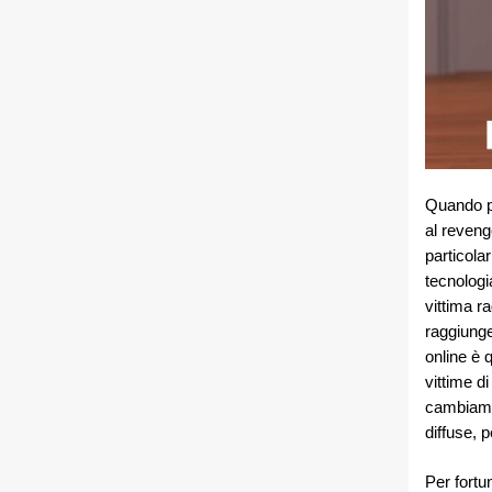
Quando pa
al reveng
particola
tecnologi
vittima ra
raggiunger
online è 
vittime d
cambiamen
diffuse, p
Per fortu