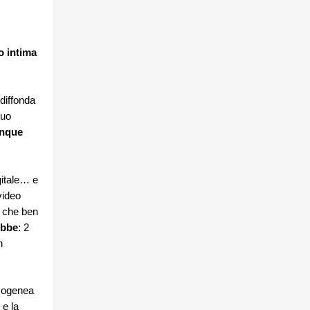
o intima
 diffonda
suo
unque
gitale… e
video
è che ben
ebbe
: 2
n
mogenea
 e la