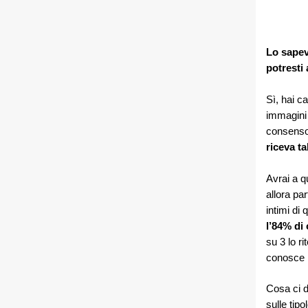
Lo sapev
potresti
Sì, hai c
immagini 
consens
riceva ta
Avrai a q
allora pa
intimi di 
l’84% di 
su 3 lo r
conosce 
Cosa ci 
sulle tip