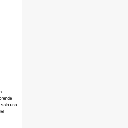
n
 prende
 solo una
del