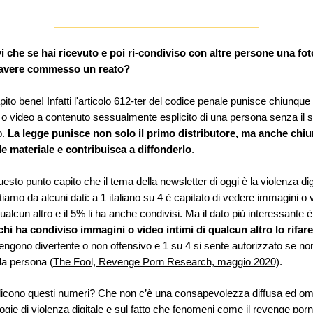
i che
se hai ricevuto e poi ri-condiviso con altre persone una fot
 avere commesso un reato?
apito bene! Infatti l'articolo 612-ter del codice penale punisce chiunque
o video a contenuto sessualmente esplicito di una persona senza il 
o.
La legge punisce non solo il primo distributore, ma anche chi
le materiale e contribuisca a diffonderlo
.
uesto punto capito che il tema della newsletter di oggi è la violenza di
rtiamo da alcuni dati: a 1 italiano su 4 è capitato di vedere immagini o 
qualcun altro e il 5% li ha anche condivisi. Ma il dato più interessante 
chi ha condiviso immagini o video intimi di qualcun altro lo rifar
itengono divertente o non offensivo e 1 su 4 si sente autorizzato se no
la persona (
The Fool, Revenge Porn Research, maggio 2020)
.
dicono questi numeri? Che non c’è una consapevolezza diffusa ed o
ologie di violenza digitale e sul fatto che fenomeni come il revenge porn