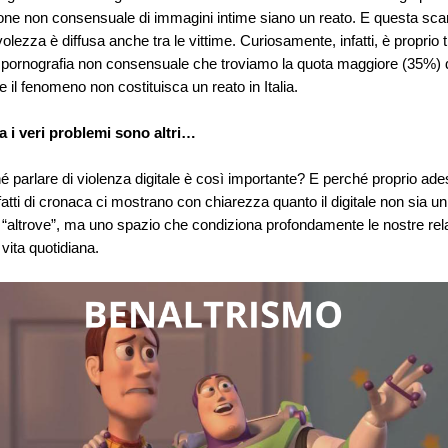
one non consensuale di immagini intime siano un reato. E questa sca
lezza è diffusa anche tra le vittime. Curiosamente, infatti, è proprio t
i pornografia non consensuale che troviamo la quota maggiore (35%) d
 il fenomeno non costituisca un reato in Italia.
a i ve
ri problemi sono altri…
 parlare di violenza digitale è così importante? E perché proprio ad
fatti di cronaca ci mostrano con chiarezza quanto il digitale non sia un
“altrove”, ma uno spazio che condiziona profond
amente le nostre relaz
 vita quotidiana.