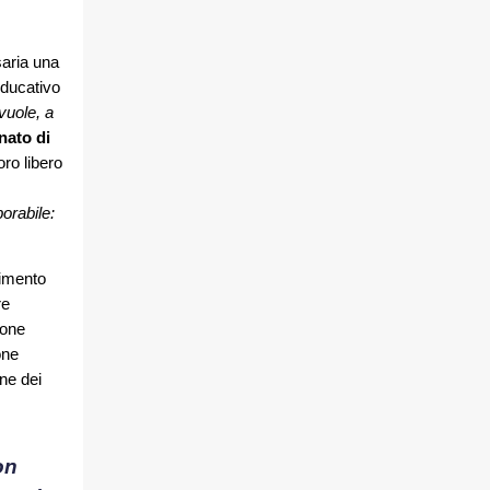
saria una
educativo
vuole, a
nato di
oro libero
orabile:
rimento
re
ione
one
ne dei
on