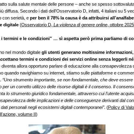
atto sulla salute mentale delle persone – anche se spesso sottovaluta
 diffusa. Secondo i dati dell’Osservatorio D, infatti, 4 italiani su 5 ved
 con serietà, e
per ben il 78% la causa è da attribuirsi all’analfab
 digitale
(
Osservatori
o D,
La violenza di genere online
, ottobre 2025
 i termini e le condizioni” … sì aspetta però prima parliamo di 
no nel mondo digitale
gli utenti generano moltissime informazioni,
cettano termini e condizioni dei servizi online senza leggerli né 
diventa allora opportuno parlare di educazione alla consapevolezza 
mo quando navighiamo su internet, stiamo sulle piattaforme e comme
l.
“Uno strumento importante, se non fondamentale, che deve essere
per un corretto utilizzo delle risorse digitali è il consenso. Il consens
ta lo strumento giuridico fondamentale, attraverso cui l'utente acquis
sapevolezza delle implicazioni e delle conseguenze derivanti dal con
i dati personali negli ecosistemi digitali contemporanei”
. (
Policy di Val
ll'azione, volume II
)