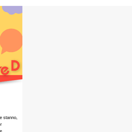
me stanno,
r
e.