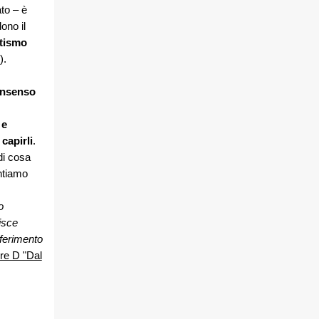
to – è
ono il
etismo
).
consenso
 e
capirli
.
di cosa
ntiamo
o
isce
ferimento
ore D "Dal