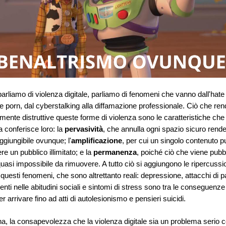
rliamo di violenza digitale, parliamo di fenomeni che vanno dall'hat
e porn, dal cyberstalking alla diffamazione professionale. Ciò che ren
rmente distruttive queste forme di violenza sono le caratteristiche che 
a conferisce loro: la
pervasività
, che annulla ogni spazio sicuro rend
ggiungibile ovunque; l'
amplificazione
, per cui un singolo contenuto p
e un pubblico illimitato; e la
permanenza
, poiché ciò che viene pubb
quasi impossibile da rimuovere. A tutto ciò si aggiungono le ripercussio
i questi fenomeni, che sono altrettanto reali: depressione, attacchi di p
ti nelle abitudini sociali e sintomi di stress sono tra le conseguenze
er arrivare fino ad atti di autolesionismo e pensieri suicidi.
na, la consapevolezza che la violenza digitale sia un problema serio 