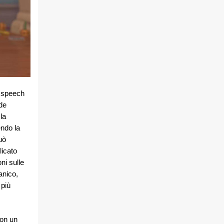
e speech
de
la
endo la
uò
licato
ni sulle
anico,
 più
con un