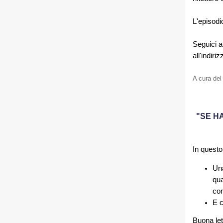
L'episodio
Seguici 
all'indiri
A cura de
"SE H
In questo
Una
qua
con
E c
Buona let