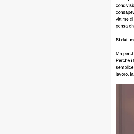
condivisi
consapevo
vittime d
pensa che
Sì dai, m
Ma perché
Perché i 
semplice 
lavoro, la