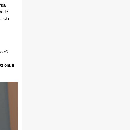
rsa
ra le
i chi
esso?
ioni, il