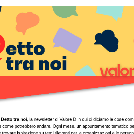
è
Detto tra noi
, la newsletter di Valore D in cui ci diciamo le cose co
 come potrebbero and
are.
Ogni mese, un appuntamento tematico pe
 e trovare ispirazione su temi rilevanti per le organizzazioni e le person